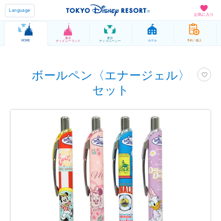
Language
お気に入り
東京
東京
HOME
ホテル
予約 / 購入
ディズニーランド
ディズニーシー
ボールペン〈エナージェル〉
セット