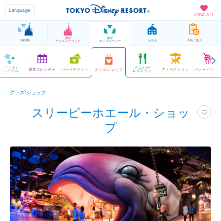
Language
お気に入り
東京
東京
HOME
ホテル
予約 / 購入
ディズニーランド
ディズニーシー
イベント/
メニュー/
運営カレンダー
パークチケット
アトラクション
パレード/ショ
グッズ/ショップ
プログラム
レストラン
グッズ/ショップ
スリーピーホエール・ショッ
プ