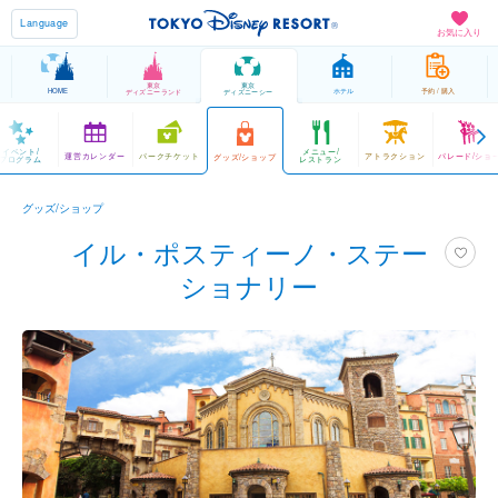
Language
お気に入り
東京
東京
HOME
ホテル
予約 / 購入
ディズニーランド
ディズニーシー
イベント/
メニュー/
運営カレンダー
パークチケット
アトラクション
パレード/ショ
グッズ/ショップ
プログラム
レストラン
グッズ/ショップ
イル・ポスティーノ・ステー
ショナリー