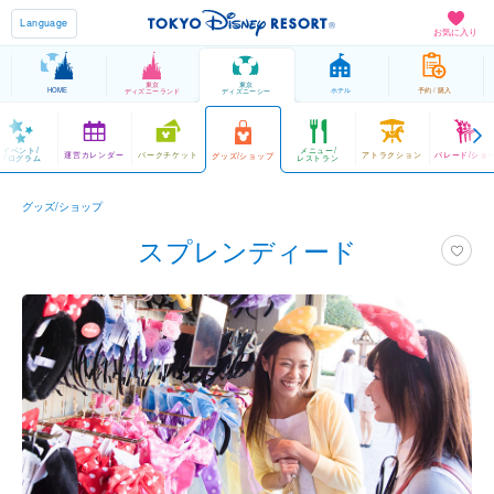
Language
お気に入り
東京
東京
HOME
ホテル
予約 / 購入
ディズニーランド
ディズニーシー
イベント/
メニュー/
運営カレンダー
パークチケット
アトラクション
パレード/ショ
グッズ/ショップ
プログラム
レストラン
グッズ/ショップ
スプレンディード