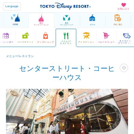
Language
お気に入り
東京
東京
HOME
ホテル
予約 / 購入
ディズニーランド
ディズニーシー
キャラクター
メニュー/
営カレンダー
パークチケット
グッズ/ショップ
アトラクション
パレード/ショー
グリーティン
レストラン
メニュー/レストラン
センターストリート・コーヒ
ーハウス