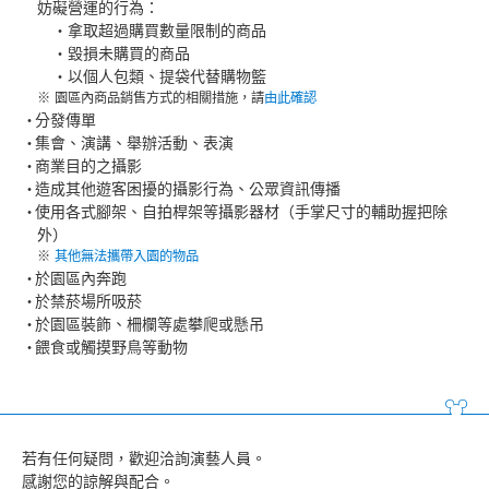
妨礙營運的行為：
・拿取超過購買數量限制的商品​
・毀損未購買的商品
・以個人包類、提袋代替購物籃
園區內商品銷售方式的相關措施，請
由此確認
分發傳單
集會、演講、舉辦活動、表演
商業目的之攝影
造成其他遊客困擾的攝影行為、公眾資訊傳播
使用各式腳架、自拍桿架等攝影器材（手掌尺寸的輔助握把除
外）
其他無法攜帶入園的物品
於園區內奔跑
於禁菸場所吸菸
於園區裝飾、柵欄等處攀爬或懸吊
餵食或觸摸野鳥等動物
若有任何疑問，歡迎洽詢演藝人員。
感謝您的諒解與配合。