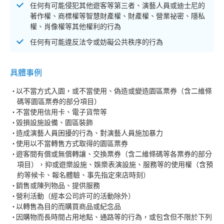
任何有可能侵犯其他遊客等第三者、演藝人員或迪士尼的
著作權、商標權等智慧財產權、財產權、營業祕密、隱私
權、肖像權等其他權利的行為
任何有可能違反法令或妨礙公共秩序的行為
具體事例
以不當方式入園，或不當使用、偽造或變造園區票券（含二維條
碼等園區票券的部分項目）
不當使用信用卡、電子貨幣等
毀損設施設備、園區裝飾
造成演藝人員困擾的行為、對演藝人員施加暴力
使用以不當轉售方式取得的園區票券
遊客間有償或無償轉讓、交換票券（含二維條碼等各票券的部分
項目），抑或遊樂設施、娛樂表演設施、服務等的使用權（含預
約等候卡、報名體驗、事先指定來店時刻）
銷售或陳列物品、提供服務
營利活動（經本公司許可的活動除外）
以轉售為目的而購買商品或紀念品
因購物而長時間占用地點、通路等的行為，或包含但不限於下列