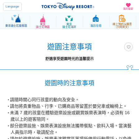
Language
我的最愛
東京
東京
線上預約＆購票
東京迪士尼度假區
飯店住宿
迪士尼樂園
迪士尼海洋
（只用英文）
遊園注意事項
舒適享受遊園時光的溫馨提示
遊園時的注意事項
請隨時關心同行孩童的動向及安全。
請勿將貴重物品、行李、已購商品等留置於嬰兒車或輪椅上。
未滿 7 歲的孩童在體驗遊樂設施或觀賞娛樂表演時，必須有 16
歲以上的遊客陪同。
部分遊樂設施、娛樂表演設施無法攜帶餐點、飲料入場。當演藝
人員指示時，敬請配合。
請勿於遊樂設施、娛樂表演觀賞區等場所使用行動電話，以免造