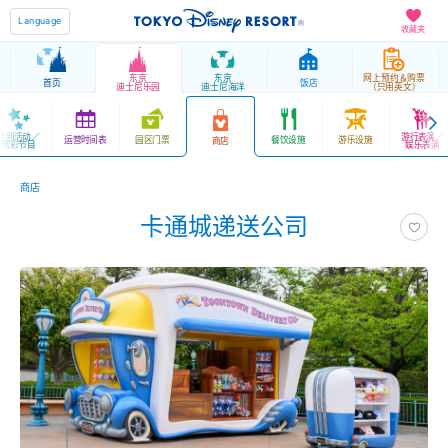
Language
收藏夹
东京
东京
网上预约＆购票
首页
饭店
迪士尼乐园
迪士尼海洋
（只用英文）
特别活动／
游行表演／
运营时间表
园区门票
餐饮设施
游乐设施
商店
精彩节目
娱乐表演
商店
卡通城递送公司