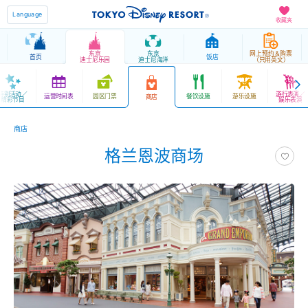
Language
收藏夹
东京
东京
网上预约＆购票
首页
饭店
迪士尼乐园
迪士尼海洋
（只用英文）
特别活动／
游行表演／
运营时间表
园区门票
餐饮设施
游乐设施
商店
精彩节目
娱乐表演
商店
格兰恩波商场