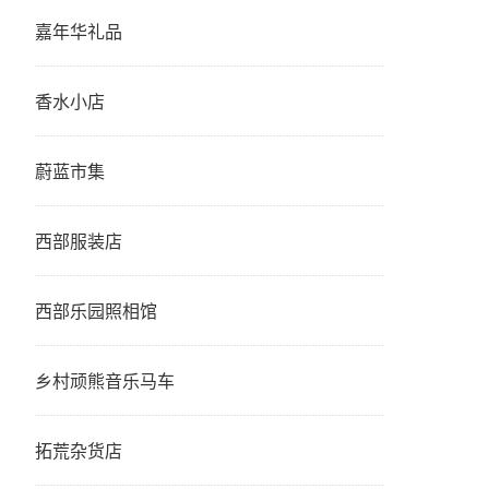
嘉年华礼品
香水小店
蔚蓝市集
西部服装店
西部乐园照相馆
乡村顽熊音乐马车
拓荒杂货店