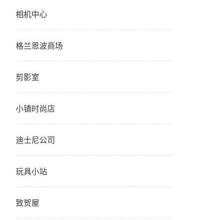
相机中心
格兰恩波商场
剪影室
小镇时尚店
迪士尼公司
玩具小站
致贺屋