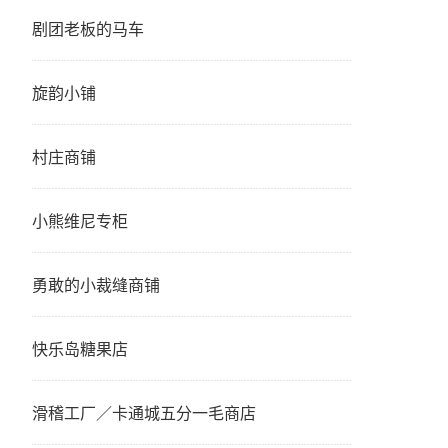
剧团老板的马车
旋韵小铺
村庄商铺
小熊维尼专柜
勇敢的小裁缝商铺
快乐岛糖果店
滑稽工厂／卡通城五分一毛商店