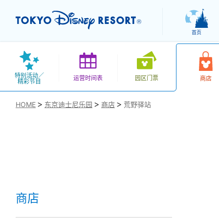
首页
特别活动／
运营时间表
园区门票
商店
精彩节目
HOME
东京迪士尼乐园
商店
荒野驿站
お気に入り
商店