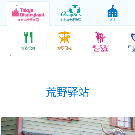
东京
迪士尼乐园
东京
迪士尼海洋
饭店
游行表演／
迪士
餐饮设施
游乐设施
娱乐表演
迎
荒野驿站