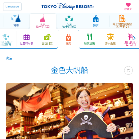
Language
收藏夹
东京
东京
网上预约＆购票
首页
饭店
迪士尼乐园
迪士尼海洋
（只用英文）
特别活动／
游行表演／
运营时间表
园区门票
餐饮设施
游乐设施
商店
精彩节目
娱乐表演
商店
金色大帆船