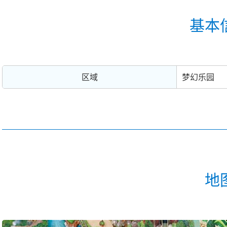
基本
区域
梦幻乐园
地