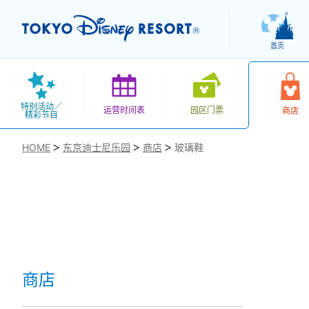
首页
特别活动／
运营时间表
园区门票
商店
精彩节目
HOME
东京迪士尼乐园
商店
玻璃鞋
お気に入り
商店