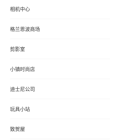
相机中心
格兰恩波商场
剪影室
小镇时尚店
迪士尼公司
玩具小站
致贺屋