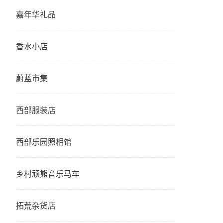
嘉年华礼品
香水小店
蔚蓝市集
西部服装店
西部乐园照相馆
乡村顽熊音乐马车
拓荒杂货店