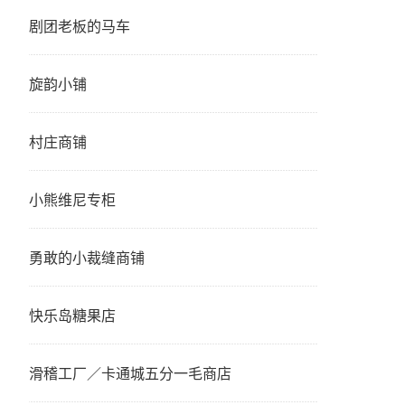
剧团老板的马车
旋韵小铺
村庄商铺
小熊维尼专柜
勇敢的小裁缝商铺
快乐岛糖果店
滑稽工厂／卡通城五分一毛商店