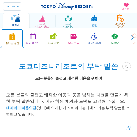
Language
즐겨찾기
도쿄
도쿄
예약/예매
HOME
호텔
디즈니랜드
디즈니씨
(영어)
운영 캘린더
파크 티켓
오시는 길
배리어프리
도움말
검
즐기는 방법
도쿄디즈니리조트의 부탁 말씀
모든 분들의 즐겁고 쾌적한 이용을 위하여
모든 분들의 즐겁고 쾌적한 이용과 웃음 넘치는 파크를 만들기 위
한 부탁 말씀입니다. 이와 함께 예의와 도덕도 고려해 주십시오.
테마파크 이용약관
(영어)에 의거한 게스트 여러분에게 드리는 부탁 말씀을 포
함하고 있습니다.