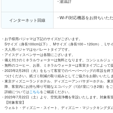
湯温計
Wi-Fi対応機器をお持ちい
インターネット回線
お子様用パジャマは下記のサイズがございます。
Sサイズ（身長100cm以下）、Mサイズ（身長100～120cm）、Lサイ
大人用パジャマはセパレートタイプです。
アイスディスペンサーは各階にございます。
備え付けのミネラルウォーターは無料となります。コンシェルジュ
無料のコーヒー、お茶、ミネラルウォーターは客室タイプによって
2023年2月28日（火）をもって客室でのペーパーバッグの常設を
つけください。紙ゴミ削減の取り組みとしてご協力をお願いいたし
東京ディズニーランドホテル、ディズニーアンバサダーホテル、東京デ
降、客室内にお持ち帰り可能なエコバッグ（1泊1室につき2個）を
詳細については
こちら
をご確認ください。
2023年7月22日（土）より、空気清浄機を常設いたします。対象
【対象客室】
ウォルト・ディズニー・スイート、ディズニー・マジックキングダ