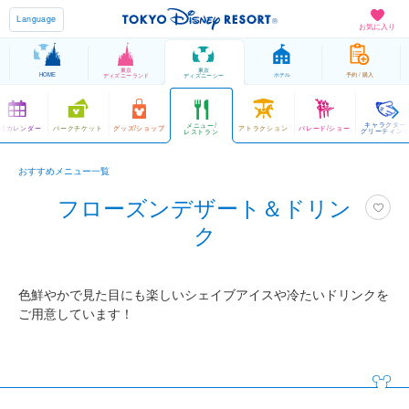
Language
お気に入り
東京
東京
HOME
ホテル
予約 / 購入
ディズニーランド
ディズニーシー
キャラクター
メニュー/
営カレンダー
パークチケット
グッズ/ショップ
アトラクション
パレード/ショー
グリーティン
レストラン
おすすめメニュー一覧
フローズンデザート＆ドリン
ク
色鮮やかで見た目にも楽しいシェイブアイスや冷たいドリンクを
ご用意しています！