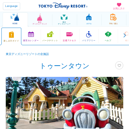
Language
お気に入り
東京
東京
HOME
ホテル
予約 / 購入
ディズニーランド
ディズニーシー
運営カレンダー
パークチケット
交通アクセス
バリアフリー
ヘルプ
検
楽しみ方ガイド
東京ディズニーリゾートの全施設
トゥーンタウン