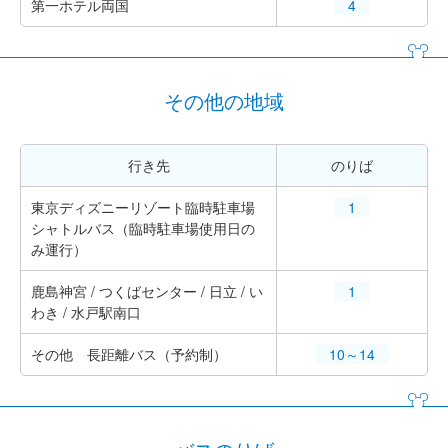
第一ホテル両国
4
その他の地域
行き先
のりば
東京ディズニーリゾート臨時駐車場
1
シャトルバス（臨時駐車場使用日の
み運行）
鹿島神宮 / つくばセンター / 日立 / い
1
わき / 水戸駅南口
その他 長距離バス（予約制）
10～14