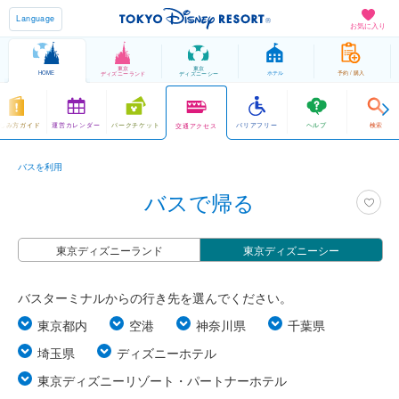
Language
お気に入り
東京
東京
HOME
ホテル
予約 / 購入
ディズニーランド
ディズニーシー
しみ方ガイド
運営カレンダー
パークチケット
バリアフリー
ヘルプ
検索
交通アクセス
バスを利用
バスで帰る
東京ディズニーランド
東京ディズニーシー
バスターミナルからの行き先を選んでください。
東京都内
空港
神奈川県
千葉県
埼玉県
ディズニーホテル
東京ディズニーリゾート・パートナーホテル