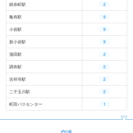
錦糸町駅
2
亀有駅
9
小岩駅
9
新小岩駅
9
蒲田駅
2
調布駅
2
吉祥寺駅
2
二子玉川駅
2
町田バスセンター
1
空港