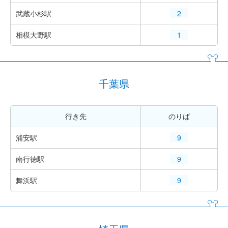
武蔵小杉駅
2
相模大野駅
1
千葉県
行き先
のりば
浦安駅
9
南行徳駅
9
舞浜駅
9