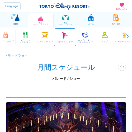
Language
お気に入り
東京
東京
HOME
ホテル
予約 / 購入
ディズニーランド
ディズニーシー
メニュー/
キャラクター
ッズ/ショップ
アトラクション
マップ
パークのサービ
パレード/ショー
レストラン
グリーティング
パレード/ショー
月間スケジュール
パレード / ショー