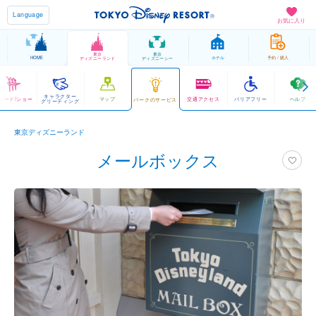
Language
お気に入り
東京
東京
HOME
ホテル
予約 / 購入
ディズニーランド
ディズニーシー
キャラクター
レード/ショー
マップ
交通アクセス
バリアフリー
ヘルプ
パークのサービス
グリーティング
東京ディズニーランド
メールボックス