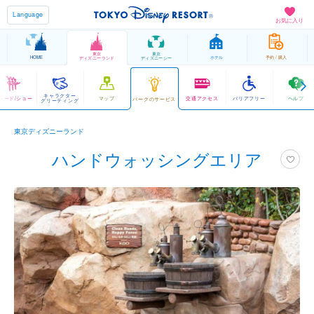
Language
お気に入り
東京
東京
HOME
ホテル
予約 / 購入
ディズニーランド
ディズニーシー
キャラクター
レード/ショー
マップ
交通アクセス
バリアフリー
ヘルプ
パークのサービス
グリーティング
東京ディズニーランド
ハンドウォッシングエリア