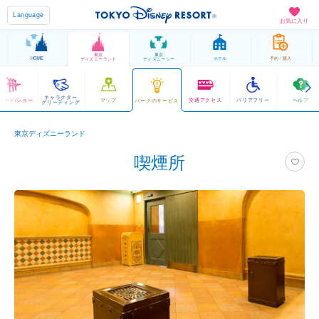
Language
お気に入り
東京
東京
HOME
ホテル
予約 / 購入
ディズニーランド
ディズニーシー
キャラクター
レード/ショー
マップ
交通アクセス
バリアフリー
ヘルプ
パークのサービス
グリーティング
東京ディズニーランド
喫煙所