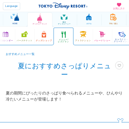
Language
お気に入り
東京
東京
HOME
ホテル
予約 / 購入
ディズニーランド
ディズニーシー
キャラクター
メニュー/
営カレンダー
パークチケット
グッズ/ショップ
アトラクション
パレード/ショー
グリーティン
レストラン
おすすめメニュー一覧
夏におすすめさっぱりメニュ
ー
夏の期間にぴったりのさっぱり食べられるメニューや、ひんやり
冷たいメニューが登場します！