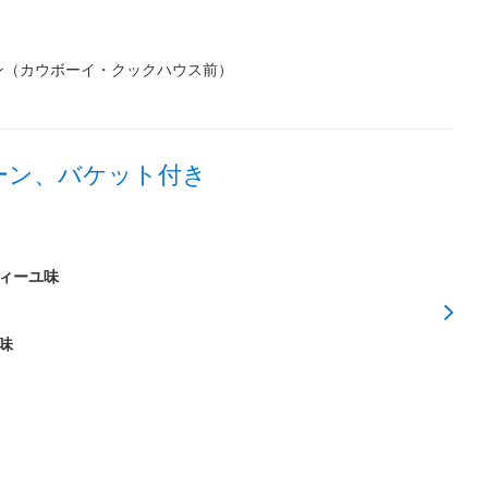
ン（カウボーイ・クックハウス前）
ーン、バケット付き
ィーユ味
味