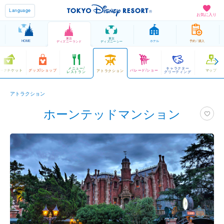
Language
お気に入り
東京
東京
HOME
ホテル
予約 / 購入
ディズニーランド
ディズニーシー
メニュー/
キャラクター
ークチケット
グッズ/ショップ
パレード/ショー
マップ
アトラクション
レストラン
グリーティング
アトラクション
ホーンテッドマンション