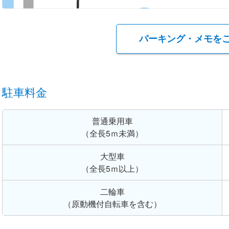
パーキング・メモを
駐車料金
普通乗用車
（全長5ｍ未満）
大型車
（全長5ｍ以上）
二輪車
（原動機付自転車を含む）