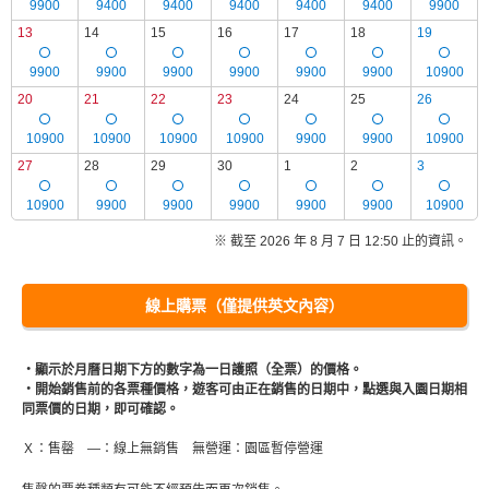
9900
9400
9400
9400
9400
9400
9900
13
14
15
16
17
18
19
9900
9900
9900
9900
9900
9900
10900
20
21
22
23
24
25
26
10900
10900
10900
10900
9900
9900
10900
27
28
29
30
1
2
3
10900
9900
9900
9900
9900
9900
10900
※ 截至 2026 年 8 月 7 日 12:50 止的資訊。
線上購票（僅提供英文內容）
・顯示於月曆日期下方的數字為一日護照（全票）的價格。
・開始銷售前的各票種價格，遊客可由正在銷售的日期中，點選與入園日期相
同票價的日期，即可確認。
Ｘ：售罄 ―：線上無銷售 無營運：園區暫停營運