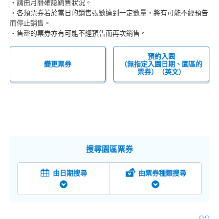
・請由月曆確認銷售狀況。
・各類票券若於當日的銷售張數達到一定數量，將有可能不經預告
而停止銷售。
・售罄的票券亦有可能不經預告而再次銷售。
預約入園
變更票券
（無指定入園日期、園區的
票券）（英文）
搜尋園區票券
由日期搜尋
由票券種類搜尋