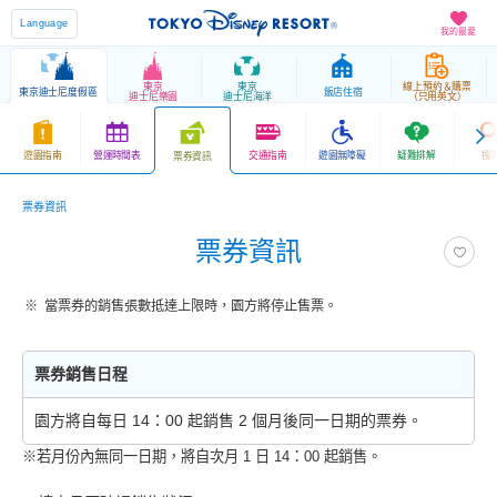
Language
我的最愛
東京
東京
線上預約＆購票
東京迪士尼度假區
飯店住宿
迪士尼樂園
迪士尼海洋
（只用英文）
遊園指南
營運時間表
交通指南
遊園無障礙
疑難排解
搜
票券資訊
票券資訊
票券資訊
當票券的銷售張數抵達上限時，園方將停止售票。
票券銷售日程
園方將自每日 14：00 起銷售 2 個月後同一日期的票券。
※若月份內無同一日期，將自次月 1 日 14：00 起銷售。