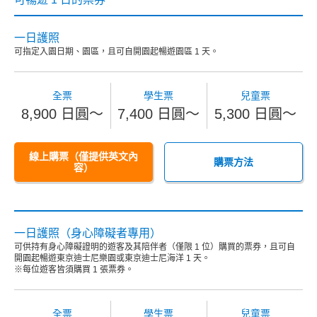
一日護照
可指定入園日期、園區，且可自開園起暢遊園區 1 天。
全票
學生票
兒童票
8,900 日圓～
7,400 日圓～
5,300 日圓～
線上購票（僅提供英文內
購票方法
容）
一日護照（身心障礙者專用）
可供持有身心障礙證明的遊客及其陪伴者（僅限 1 位）購買的票券，且可自
開園起暢遊東京迪士尼樂園或東京迪士尼海洋 1 天。
※每位遊客皆須購買 1 張票券。
全票
學生票
兒童票