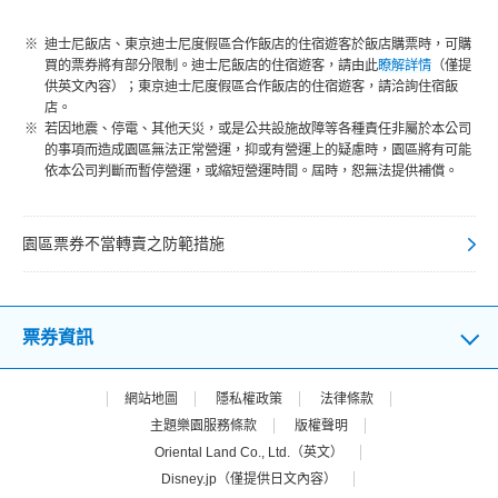
迪士尼飯店、東京迪士尼度假區合作飯店的住宿遊客於飯店購票時，可購
買的票券將有部分限制。迪士尼飯店的住宿遊客，請由此
瞭解詳情
（僅提
供英文內容）；東京迪士尼度假區合作飯店的住宿遊客，請洽詢住宿飯
店。
若因地震、停電、其他天災，或是公共設施故障等各種責任非屬於本公司
的事項而造成園區無法正常營運，抑或有營運上的疑慮時，園區將有可能
依本公司判斷而暫停營運，或縮短營運時間。屆時，恕無法提供補償。
園區票券不當轉賣之防範措施
票券資訊
網站地圖
隱私權政策
法律條款
主題樂園服務條款
版權聲明
Oriental Land Co., Ltd.（英文）
Disney.jp（僅提供日文內容）