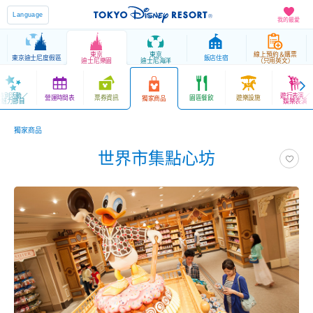
Language
我的最愛
東京
東京
線上預約＆購票
東京迪士尼度假區
飯店住宿
迪士尼樂園
迪士尼海洋
（只用英文）
特別活動／
遊行表演／
營運時間表
票券資訊
園區餐飲
遊樂設施
獨家商品
魅力節目
娛樂表演
獨家商品
世界市集點心坊