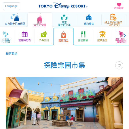
Language
我的最愛
東京
東京
線上預約＆購票
東京迪士尼度假區
飯店住宿
迪士尼樂園
迪士尼海洋
（只用英文）
特別活動／
遊行表演／
營運時間表
票券資訊
園區餐飲
遊樂設施
獨家商品
魅力節目
娛樂表演
獨家商品
探險樂園市集