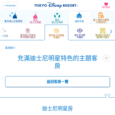
Language
我的最愛
東京
東京
線上預約＆購票
東京迪士尼度假區
飯店住宿
迪士尼樂園
迪士尼海洋
（只用英文）
東京迪士尼海洋
迪士尼大使
東京迪士尼海洋
東京迪士尼樂園
士尼飯店
夢幻泉鄉大飯店
大飯店
觀海景大飯店
大飯店
客房簡介
充滿迪士尼明星特色的主題客
房
返回客房一覽
迪士尼明星房