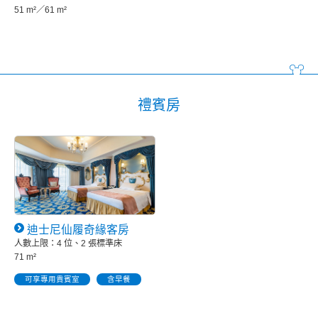
51 m²／61 m²
禮賓房
迪士尼仙履奇緣客房
人數上限：4 位、2 張標準床
71 m²
可享專用貴賓室
含早餐