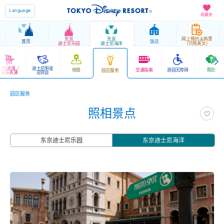
Language
收藏夹
东京
东京
网上预约＆购票
首页
饭店
迪士尼乐园
迪士尼海洋
（只用英文）
游行表演／
迪士尼明星
地图
交通指南
游园无障碍
帮助
园区服务
娱乐表演
迎宾会
园区服务
照相景点
东京迪士尼乐园
东京迪士尼海洋