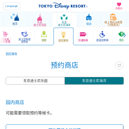
Language
收藏夹
东京
东京
网上预约＆购票
首页
饭店
迪士尼乐园
迪士尼海洋
（只用英文）
游行表演／
迪士尼明星
地图
交通指南
游园无障碍
帮助
园区服务
娱乐表演
迎宾会
园区服务
预约商店
东京迪士尼乐园
东京迪士尼海洋
园内商店
可能需要领取预约等候卡。