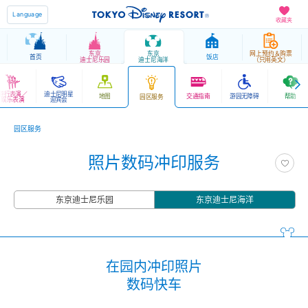
Language
收藏夹
东京
东京
网上预约＆购票
首页
饭店
迪士尼乐园
迪士尼海洋
（只用英文）
游行表演／
迪士尼明星
地图
交通指南
游园无障碍
帮助
园区服务
娱乐表演
迎宾会
园区服务
照片数码冲印服务
东京迪士尼乐园
东京迪士尼海洋
在园内冲印照片
数码快车