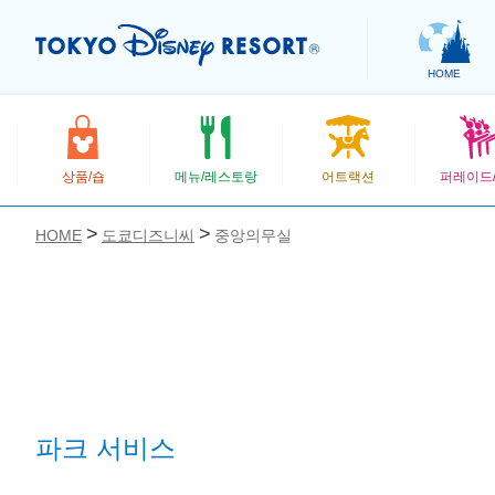
HOME
상품/숍
메뉴/레스토랑
어트랙션
퍼레이드
HOME
도쿄디즈니씨
중앙의무실
お気に入り
파크 서비스