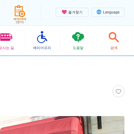
즐겨찾기
Language
예약/예매
(영어)
오시는 길
배리어프리
도움말
검색