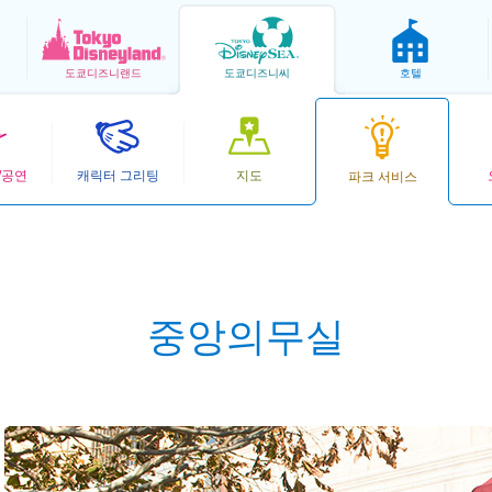
도쿄
디즈니랜드
도쿄
디즈니씨
호텔
/공연
캐릭터 그리팅
지도
파크 서비스
중앙의무실