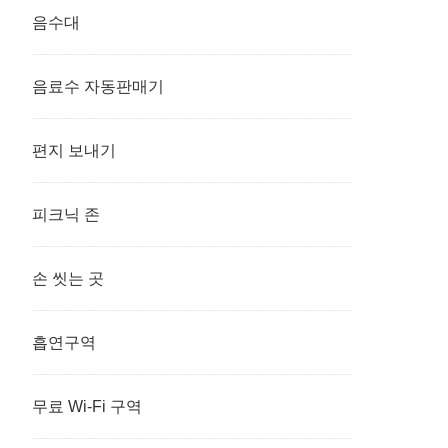
음수대
음료수 자동판매기
편지 보내기
피크닉 존
손 씻는 곳
흡연구역
무료 Wi-Fi 구역