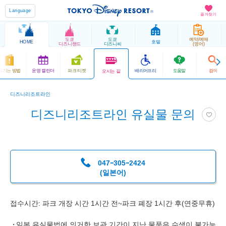
Language
즐겨찾기
도쿄
도쿄
예약/예매
HOME
호텔
디즈니랜드
디즈니씨
(영어)
즐기는 방법
운영 캘린더
파크 티켓
배리어프리
도움말
검색
오시는 길
디즈니리조트라인
디즈니리조트라인 유실물 문의
047ｰ305ｰ2424
(일본어)
접수시간: 파크 개장 시간 1시간 전~파크 폐장 1시간 후(연중무휴)
일본 유실물법에 의거한 보관 기간이 지난 물품은 수색이 불가능