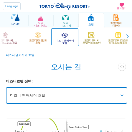
Language
즐겨찾기
도쿄
도쿄
예약/예매
HOME
호텔
디즈니랜드
디즈니씨
(영어)
도쿄디즈니씨
도쿄디즈니랜드
도쿄디즈니씨
도쿄디즈니리조트
디즈니 앰버서더
지 스프링스 호텔
호텔
호텔 미라코스타
토이 스토리 호텔
호텔
디즈니 앰버서더 호텔
오시는 길
디즈니호텔 선택:
디즈니 앰버서더 호텔
도쿄디즈니씨 판타지 스프링스 호텔
도쿄디즈니랜드 호텔