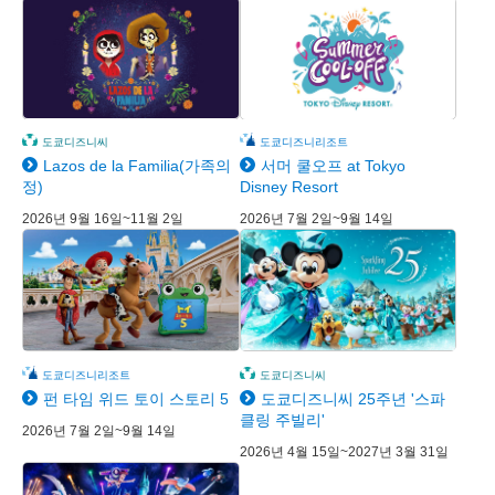
도쿄디즈니씨
도쿄디즈니리조트
Lazos de la Familia(가족의
서머 쿨오프 at Tokyo
정)
Disney Resort
2026년 9월 16일~11월 2일
2026년 7월 2일~9월 14일
도쿄디즈니리조트
도쿄디즈니씨
펀 타임 위드 토이 스토리 5
도쿄디즈니씨 25주년 '스파
클링 주빌리'
2026년 7월 2일~9월 14일
2026년 4월 15일~2027년 3월 31일