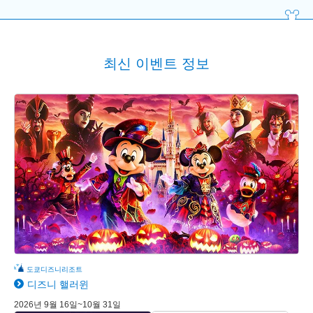
최신 이벤트 정보
도쿄디즈니리조트
디즈니 핼러윈
2026년 9월 16일~10월 31일