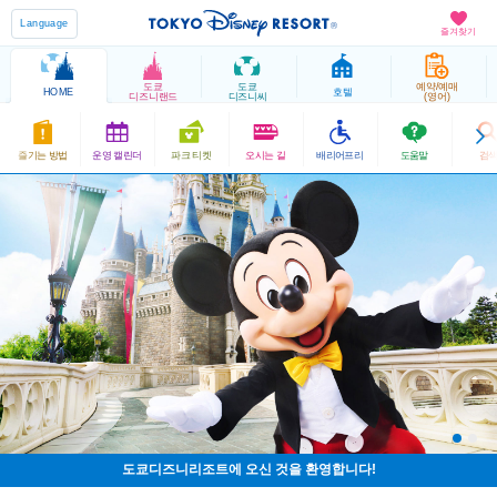
Language
즐겨찾기
도쿄
도쿄
예약/예매
HOME
호텔
디즈니랜드
디즈니씨
(영어)
즐기는 방법
운영 캘린더
파크 티켓
오시는 길
배리어프리
도움말
검
도쿄디즈니리조트에 오신 것을 환영합니다!