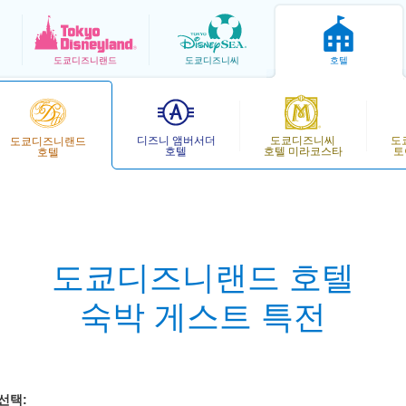
도쿄
디즈니랜드
도쿄
디즈니씨
호텔
디즈니 앰버서더
도쿄디즈니씨
도
도쿄디즈니랜드
호텔
호텔 미라코스타
토
호텔
도쿄디즈니랜드 호텔
숙박 게스트 특전
선택: