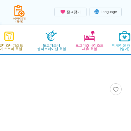
즐겨찾기
Language
예약/예매
(영어)
쿄디즈니리조트
도쿄디즈니
도쿄디즈니리조트
베케이션 패
이 스토리 호텔
셀러브레이션 호텔
제휴 호텔
(영어)