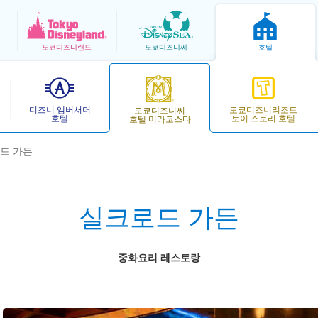
도쿄
디즈니랜드
도쿄
디즈니씨
호텔
디즈니 앰버서더
도쿄디즈니리조트
도쿄디즈니씨
호텔
토이 스토리 호텔
호텔 미라코스타
드 가든
실크로드 가든
중화요리 레스토랑