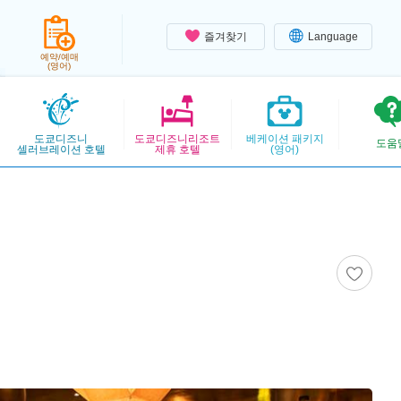
즐겨찾기
Language
예약/예매
(영어)
도쿄디즈니
도쿄디즈니리조트
베케이션 패키지
도움
셀러브레이션 호텔
제휴 호텔
(영어)