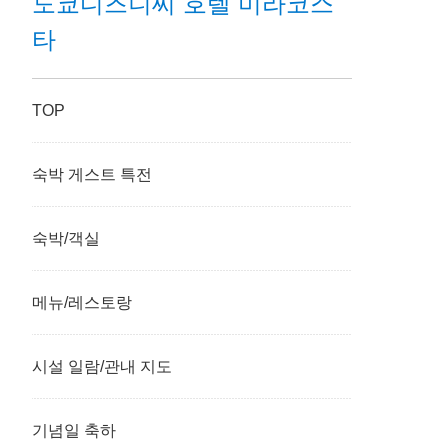
도쿄디즈니씨 호텔 미라코스
타
TOP
숙박 게스트 특전
숙박/객실
메뉴/레스토랑
시설 일람/관내 지도
기념일 축하