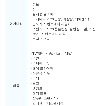
칫솔
빗
실내용 슬리퍼
어메니티 키트(면봉, 화장솜, 헤어밴드)
어메니티
면도기(프런트에서 제공)
스킨케어 세트(폼클렌징, 클렌징 오일, 스킨,
로션: 프런트에서 제공)
보디 스펀지
TV(일반 방송, 디즈니 채널)
수건
손세정 비누
헤어 드라이어
어른용 잠옷
비데
금고
비품
냉장고
전기 포트
샴푸(디스펜서식)
컨디셔너(디스펜서식)