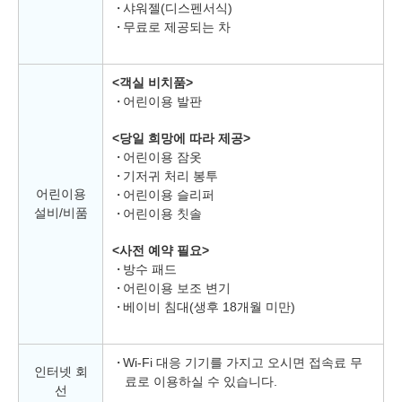
샤워젤(디스펜서식)
무료로 제공되는 차
<객실 비치품>
어린이용 발판
<당일 희망에 따라 제공>
어린이용 잠옷
기저귀 처리 봉투
어린이용
어린이용 슬리퍼
설비/비품
어린이용 칫솔
<사전 예약 필요>
방수 패드
어린이용 보조 변기
베이비 침대(생후 18개월 미만)
Wi-Fi 대응 기기를 가지고 오시면 접속료 무
인터넷 회
료로 이용하실 수 있습니다.
선