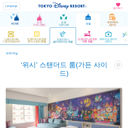
Language
즐겨찾기
도쿄
도쿄
예약/예매
HOME
호텔
디즈니랜드
디즈니씨
(영어)
도쿄디즈니씨
도쿄디즈니리조트
도쿄디즈니리조트
베케이션 패키지
도쿄디즈니
도
호텔 미라코스타
토이 스토리 호텔
제휴 호텔
(영어)
셀러브레이션 호텔
숙박/객실
‘위시’ 스탠더드 룸(가든 사이
드)