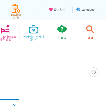
즐겨찾기
Language
예약/예매
(영어)
디즈니리조트
베케이션 패키지
도움말
검색
제휴 호텔
(영어)