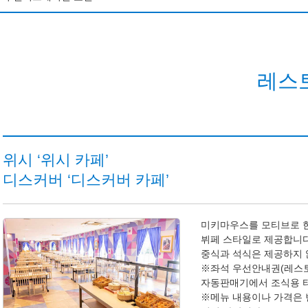
니씨 판타지 스프링스 호텔 그랜드 샤토
니씨 판타지 스프링스 호텔 판타지 샤토
레스
니랜드 호텔
앰버서더 호텔
위시 ‘위시 카페’
디스커버 ‘디스커버 카페’
니씨 호텔 미라코스타
니리조트 토이 스토리 호텔
미키마우스를 모티브로 한
뷔페 스타일로 제공합니다
니 셀러브레이션 호텔
중식과 석식은 제공하지 
※좌석 우선안내권(레스토
자동판매기에서 조식용 
※메뉴 내용이나 가격은 