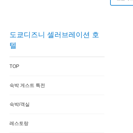
도쿄디즈
도쿄디즈
도쿄디즈니 셀러브레이션 호
텔
도쿄디즈
디즈니 
TOP
도쿄디즈
숙박 게스트 특전
도쿄디즈
숙박/객실
도쿄디즈
레스토랑