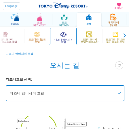
Language
즐겨찾기
도쿄
도쿄
예약/예매
HOME
호텔
디즈니랜드
디즈니씨
(영어)
도쿄디즈니씨
도쿄디즈니랜드
도쿄디즈니씨
도쿄디즈니리조트
디즈니 앰버서더
지 스프링스 호텔
호텔
호텔 미라코스타
토이 스토리 호텔
호텔
디즈니 앰버서더 호텔
오시는 길
디즈니호텔 선택:
디즈니 앰버서더 호텔
도쿄디즈니씨 판타지 스프링스 호텔
도쿄디즈니랜드 호텔