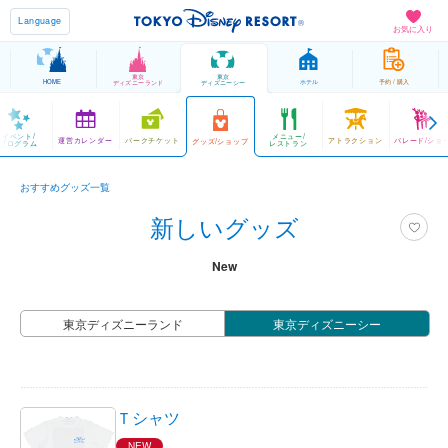
Language
お気に入り
東京
東京
HOME
ホテル
予約 / 購入
ディズニーランド
ディズニーシー
イベント/
メニュー/
運営カレンダー
パークチケット
アトラクション
パレード/ショ
グッズ/ショップ
プログラム
レストラン
おすすめグッズ一覧
新しいグッズ
New
東京ディズニーランド
東京ディズニーシー
Ｔシャツ
NEW