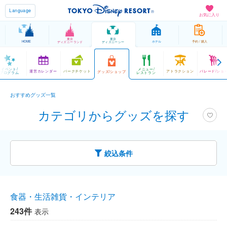
Language
お気に入り
東京
東京
HOME
ホテル
予約 / 購入
ディズニーランド
ディズニーシー
イベント/
メニュー/
運営カレンダー
パークチケット
アトラクション
パレード/ショ
グッズ/ショップ
プログラム
レストラン
おすすめグッズ一覧
カテゴリからグッズを探す
絞込条件
食器・生活雑貨・インテリア
243件
表示