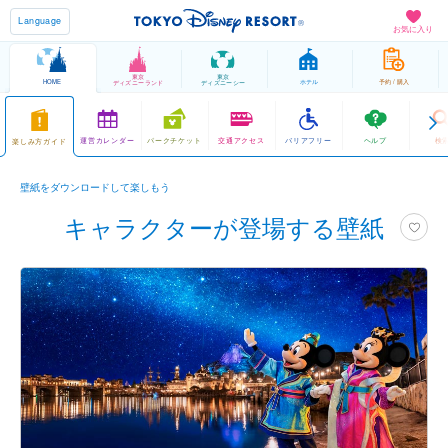
Language
お気に入り
東京
東京
HOME
ホテル
予約 / 購入
ディズニーランド
ディズニーシー
運営カレンダー
パークチケット
交通アクセス
バリアフリー
ヘルプ
検
楽しみ方ガイド
壁紙をダウンロードして楽しもう
キャラクターが登場する壁紙