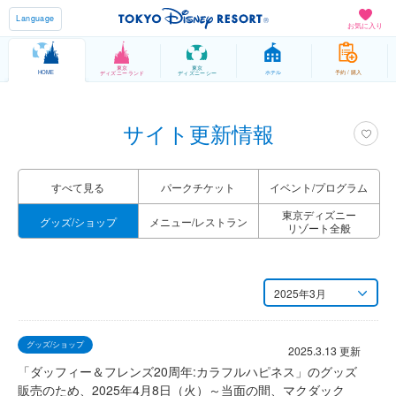
Language
お気に入り
東京
東京
HOME
ホテル
予約 / 購入
ディズニーランド
ディズニーシー
サイト更新情報
すべて見る
パーク
チケット
イベント/
プログラム
東京ディズニー
グッズ/
ショップ
メニュー/
レストラン
リゾート全般
2025年3月
月別
グッズ/ショップ
2026年8月
2025.3.13 更新
「ダッフィー＆フレンズ20周年:カラフルハピネス」のグッズ
2026年7月
販売のため、2025年4月8日（火）～当面の間、マクダック