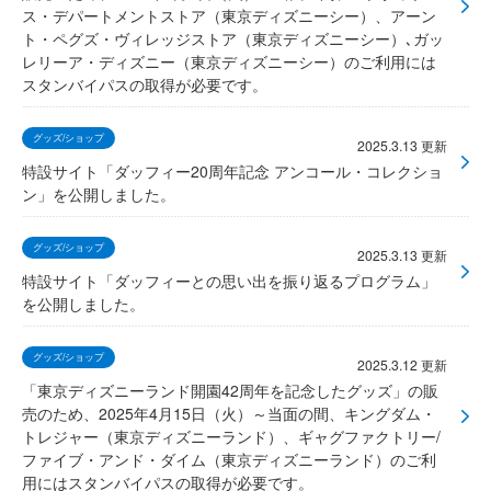
2026年6月
ス・デパートメントストア（東京ディズニーシー）、アーン
ト・ペグズ・ヴィレッジストア（東京ディズニーシー）､ガッ
2026年5月
レリーア・ディズニー（東京ディズニーシー）のご利用には
2026年4月
スタンバイパスの取得が必要です。
2026年3月
グッズ/ショップ
2025.3.13 更新
2026年2月
特設サイト「ダッフィー20周年記念 アンコール・コレクショ
2025年12月
ン」を公開しました。
2025年11月
グッズ/ショップ
2025.3.13 更新
2025年10月
特設サイト「ダッフィーとの思い出を振り返るプログラム」
2025年9月
を公開しました。
グッズ/ショップ
2025.3.12 更新
「東京ディズニーランド開園42周年を記念したグッズ」の販
売のため、2025年4月15日（火）～当面の間、キングダム・
トレジャー（東京ディズニーランド）、ギャグファクトリー/
ファイブ・アンド・ダイム（東京ディズニーランド）のご利
用にはスタンバイパスの取得が必要です。