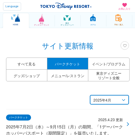
Language
お気に入り
東京
東京
HOME
ホテル
予約 / 購入
ディズニーランド
ディズニーシー
サイト更新情報
すべて見る
パーク
チケット
イベント/
プログラム
東京ディズニー
グッズ/
ショップ
メニュー/
レストラン
リゾート全般
2025年4月
月別
パークチケット
2026年7月
2025.4.23 更新
2025年7月2日（水）～9月15日（月）の期間、「1デーパーク
2026年6月
ホッパーパスポート（期間限定）」を販売いたします。