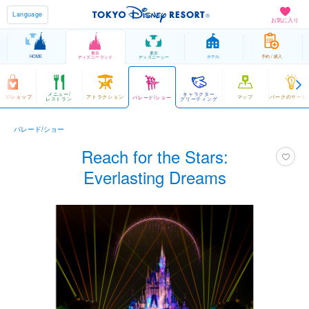
Language
お気に入り
東京
東京
HOME
ホテル
予約 / 購入
ディズニーランド
ディズニーシー
メニュー/
キャラクター
ッズ/ショップ
アトラクション
マップ
パークのサービ
パレード/ショー
レストラン
グリーティング
パレード/ショー
Reach for the Stars:
Everlasting Dreams