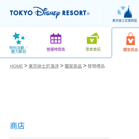
東京迪士尼度假區
特別活動／
營運時間表
票券資訊
獨家商品
魅力節目
HOME
東京迪士尼海洋
獨家商品
發現禮品
お気に入り
商店