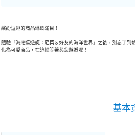
繽紛逗趣的商品琳瑯滿目！
體驗「海底巡遊艇：尼莫＆好友的海洋世界」之後，別忘了到
化為可愛商品，在這裡等著與您邂逅喔！
基本