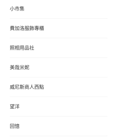
小市集
費加洛服飾專櫃
照相用品社
美哉米妮
威尼斯商人西點
望洋
回憶