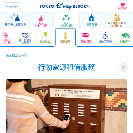
Language
我的最愛
東京
東京
線上預約＆購票
東京迪士尼度假區
飯店住宿
迪士尼樂園
迪士尼海洋
（只用英文）
遊行表演／
迪士尼明星
園區地圖
交通指南
遊園無障礙
疑難排解
園區服務
娛樂表演
迎賓會
東京迪士尼海洋
行動電源租借服務