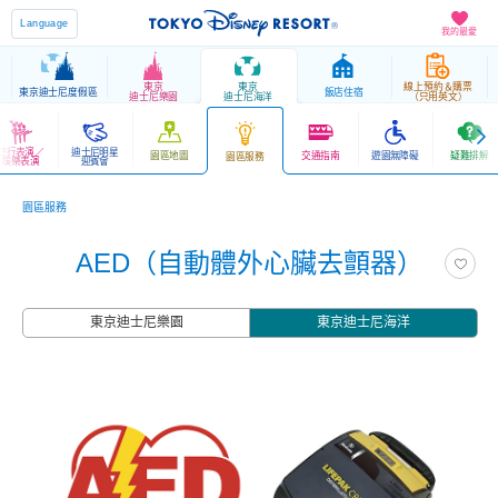
Language
我的最愛
東京
東京
線上預約＆購票
東京迪士尼度假區
飯店住宿
迪士尼樂園
迪士尼海洋
（只用英文）
遊行表演／
迪士尼明星
園區地圖
交通指南
遊園無障礙
疑難排解
園區服務
娛樂表演
迎賓會
園區服務
AED（自動體外心臟去顫器）
東京迪士尼樂園
東京迪士尼海洋