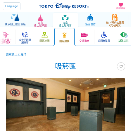
Language
我的最愛
東京
東京
線上預約＆購票
東京迪士尼度假區
飯店住宿
迪士尼樂園
迪士尼海洋
（只用英文）
遊行表演／
迪士尼明星
園區地圖
交通指南
遊園無障礙
疑難排解
園區服務
娛樂表演
迎賓會
東京迪士尼海洋
吸菸區